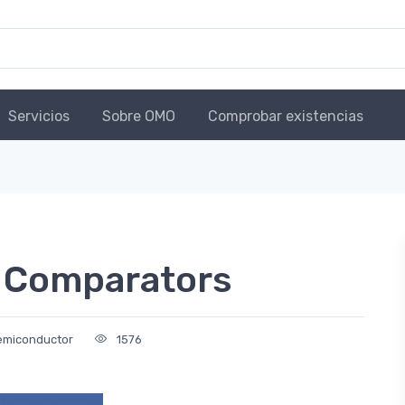
Servicios
Sobre OMO
Comprobar existencias
 Comparators
emiconductor
1576