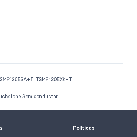
SM9120ESA+T
TSM9120EXK+T
uchstone Semiconductor
a
Políticas