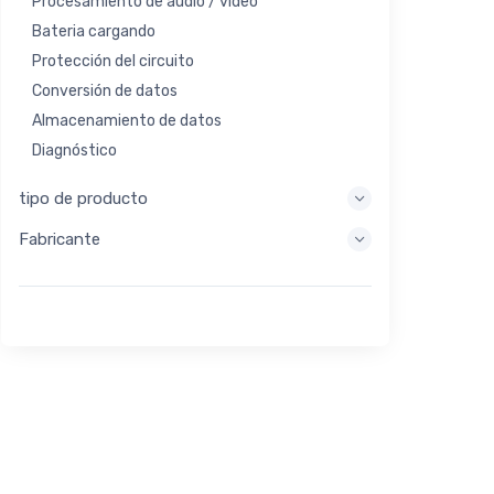
Procesamiento de audio / video
Bateria cargando
Protección del circuito
Conversión de datos
Almacenamiento de datos
Diagnóstico
Sistemas de visualización
tipo de producto
Procesamiento integrado
Fabricante
Recolección de energía
Almacen de energia
Herramienta de evaluación / desarrollo
Filtración
Propósito general
Interfaz humana
Imagen
Control industrial
Interconectar