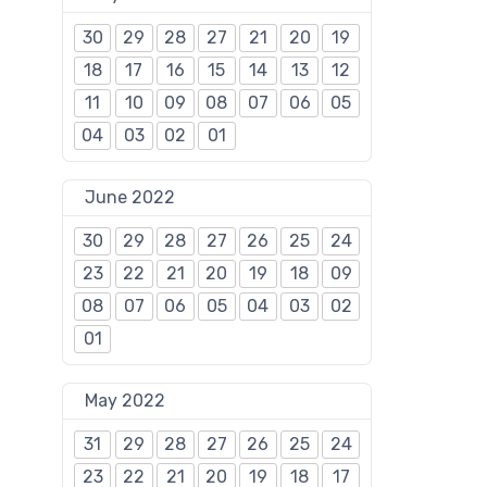
30
29
28
27
21
20
19
18
17
16
15
14
13
12
11
10
09
08
07
06
05
04
03
02
01
June 2022
30
29
28
27
26
25
24
23
22
21
20
19
18
09
08
07
06
05
04
03
02
01
May 2022
31
29
28
27
26
25
24
23
22
21
20
19
18
17