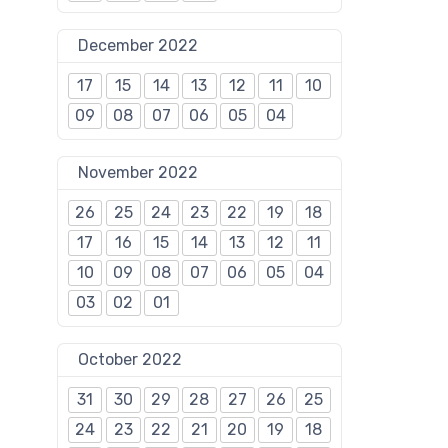
December 2022
17
15
14
13
12
11
10
09
08
07
06
05
04
November 2022
26
25
24
23
22
19
18
17
16
15
14
13
12
11
10
09
08
07
06
05
04
03
02
01
October 2022
31
30
29
28
27
26
25
24
23
22
21
20
19
18