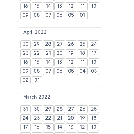
16
15
14
13
12
11
10
09
08
07
06
05
01
April 2022
30
29
28
27
26
25
24
23
22
21
20
19
18
17
16
15
14
13
12
11
10
09
08
07
06
05
04
03
02
01
March 2022
31
30
29
28
27
26
25
24
23
22
21
20
19
18
17
16
15
14
13
12
10