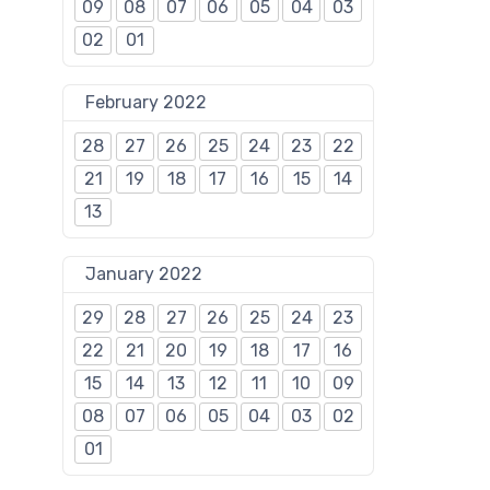
09
08
07
06
05
04
03
02
01
February 2022
28
27
26
25
24
23
22
21
19
18
17
16
15
14
13
January 2022
29
28
27
26
25
24
23
22
21
20
19
18
17
16
15
14
13
12
11
10
09
08
07
06
05
04
03
02
01