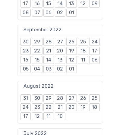
17
16
15
14
13
12
09
08
07
06
02
01
September 2022
30
29
28
27
26
25
24
23
22
21
20
19
18
17
16
15
14
13
12
11
06
05
04
03
02
01
August 2022
31
30
29
28
27
26
25
24
23
22
21
20
19
18
17
12
11
10
July 2022