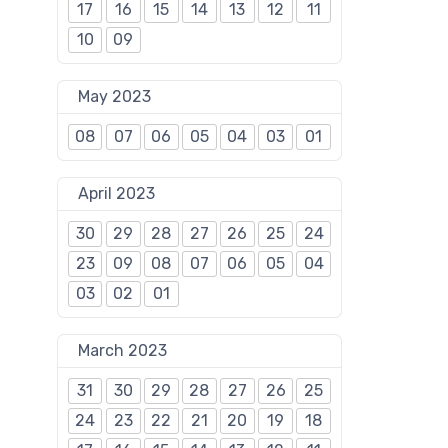
17
16
15
14
13
12
11
10
09
May 2023
08
07
06
05
04
03
01
April 2023
30
29
28
27
26
25
24
23
09
08
07
06
05
04
03
02
01
March 2023
31
30
29
28
27
26
25
24
23
22
21
20
19
18