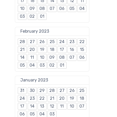
17
16
15
14
13
12
11
10
09
08
07
06
05
04
03
02
01
February 2023
28
27
26
25
24
23
22
21
20
19
18
17
16
15
14
11
10
09
08
07
06
05
04
03
02
01
January 2023
31
30
29
28
27
26
25
24
23
22
21
20
19
18
17
14
13
12
11
10
07
06
05
04
03