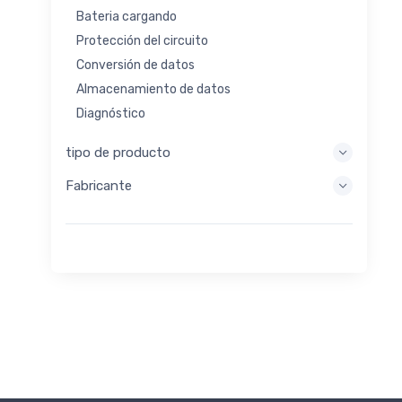
Bateria cargando
Protección del circuito
Conversión de datos
Almacenamiento de datos
Diagnóstico
Sistemas de visualización
tipo de producto
Procesamiento integrado
Fabricante
Recolección de energía
Almacen de energia
Herramienta de evaluación / desarrollo
Filtración
Propósito general
Interfaz humana
Imagen
Control industrial
Interconectar