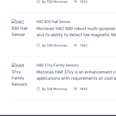
By TDK Micronas
1292
HAC 830 Hall Sensor
Micronas' HAC 830 robust multi-purpose 
and its ability to detect low magnetic fi
By TDK Micronas
1365
HAR 37xy Family Sensors
Micronas HAR 37xy is an enhancement of 
applications with requirements on cost e
By TDK Micronas
1493