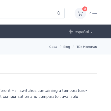
0
Carro
español
Casa
Blog
TDK Micronas
ferent Hall switches containing a temperature-
et compensation and comparator, available