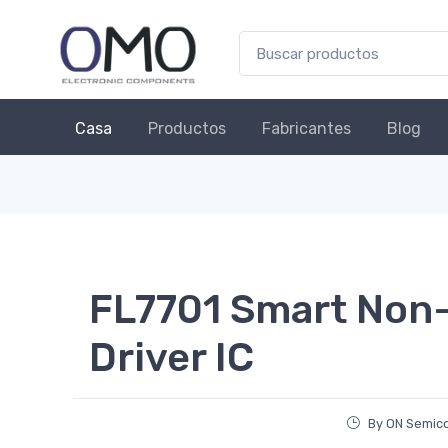
Casa
Productos
Fabricantes
Blog
FL7701 Smart Non-
Driver IC
By ON Semic