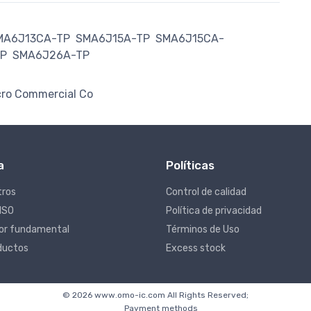
MA6J13CA-TP
SMA6J15A-TP
SMA6J15CA-
P
SMA6J26A-TP
cro Commercial Co
a
Políticas
tros
Control de calidad
 ISO
Política de privacidad
lor fundamental
Términos de Uso
ductos
Excess stock
© 2026 www.omo-ic.com All Rights Reserved;