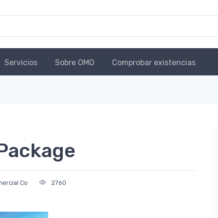
Servicios
Sobre OMO
Comprobar existencias
 Package
ercial Co
2760