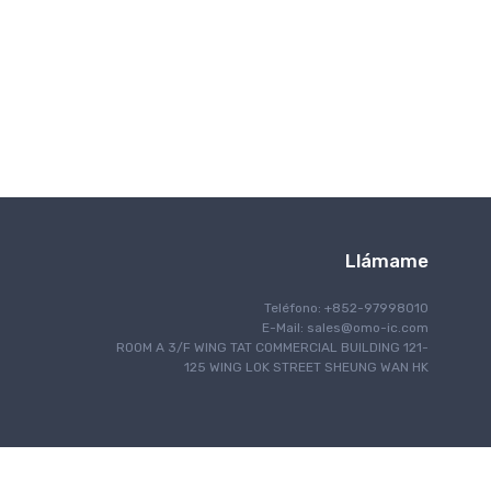
Interfaz
IoT Internet de las cosas
Encendiendo
Control del motor
Navegación
Comunicación óptica
Gestión de energía
Programación
Blindaje RF / EMI
Llámame
La seguridad
Seguridad
Teléfono: +852-97998010
E-Mail:
sales@omo-ic.com
Sintiendo
ROOM A 3/F WING TAT COMMERCIAL BUILDING 121-
Procesamiento de la señal
125 WING LOK STREET SHEUNG WAN HK
Computadora de placa única
Manejo Térmico
Gestión de temporización y reloj
Comunicación por cable