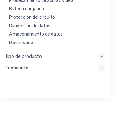
Procesamiento de audio / video
Bateria cargando
Protección del circuito
Conversión de datos
Almacenamiento de datos
Diagnóstico
Sistemas de visualización
tipo de producto
Procesamiento integrado
Fabricante
Recolección de energía
Almacen de energia
Herramienta de evaluación / desarrollo
Filtración
Propósito general
Interfaz humana
Imagen
Control industrial
Interconectar