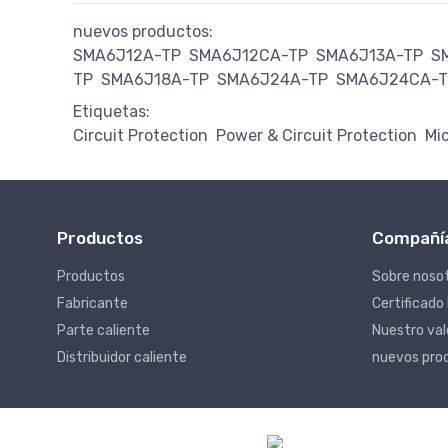
nuevos productos:
SMA6J12A-TP
SMA6J12CA-TP
SMA6J13A-TP
S
TP
SMA6J18A-TP
SMA6J24A-TP
SMA6J24CA-T
Etiquetas:
Circuit Protection
Power & Circuit Protection
Mi
Productos
Compañí
Productos
Sobre noso
Fabricante
Certificado
Parte caliente
Nuestro va
Distribuidor caliente
nuevos pro