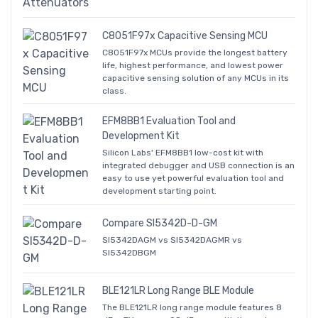
C8051F97x Capacitive Sensing MCU
C8051F97x MCUs provide the longest battery
life, highest performance, and lowest power
capacitive sensing solution of any MCUs in its
class.
EFM8BB1 Evaluation Tool and
Development Kit
Silicon Labs' EFM8BB1 low-cost kit with
integrated debugger and USB connection is an
easy to use yet powerful evaluation tool and
development starting point.
Compare SI5342D-D-GM
SI5342DAGM vs SI5342DAGMR vs
SI5342DBGM
BLE121LR Long Range BLE Module
The BLE121LR long range module features 8