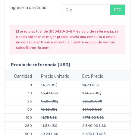
Ingrese la cantidad:
RFQ
El precio actual de SI5342D-D-GM es solo de referencia, si
desea obtener el mejor precio, envíe una consulta o envíe
un correo electrónico directo a nuestro equipo de ventas
sales@omo-ic.com
Precio de referencia (USD)
Cantidad
Precio unitario
Ext. Precio
1
14,31 US$
14,31 US$
10
13,47 US$
134,70 US$
25
13,05 US$
326,25 US$
50
12,62 US$
631,00 US$
100
11,78 US$
1 178,00 US$
250
11,36 US$
2 840,00 US$
500
10,94 US$
5 470,00 US$