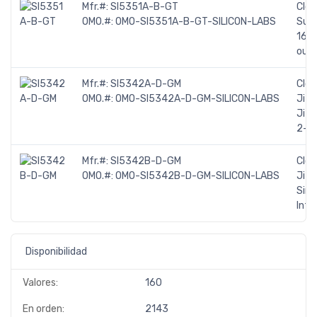
Mfr.#:
SI5351A-B-GT
Cloc
OMO.#:
OMO-SI5351A-B-GT-SILICON-LABS
Supp
160M
out
Mfr.#:
SI5342A-D-GM
Cloc
OMO.#:
OMO-SI5342A-D-GM-SILICON-LABS
Jitt
Jitt
2-o
Mfr.#:
SI5342B-D-GM
Cloc
OMO.#:
OMO-SI5342B-D-GM-SILICON-LABS
Jitt
Sing
Inte
Disponibilidad
Valores:
160
En orden:
2143