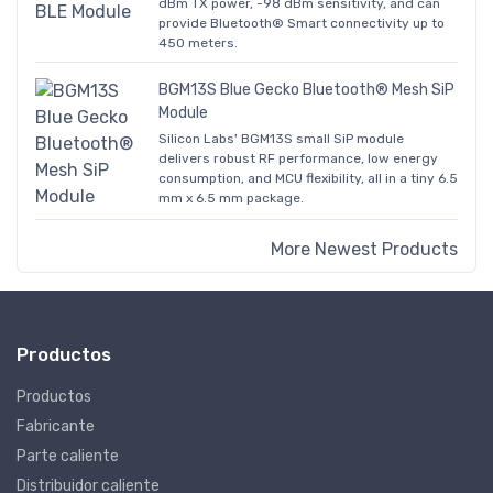
dBm TX power, -98 dBm sensitivity, and can
provide Bluetooth® Smart connectivity up to
450 meters.
BGM13S Blue Gecko Bluetooth® Mesh SiP
Module
Silicon Labs' BGM13S small SiP module
delivers robust RF performance, low energy
consumption, and MCU flexibility, all in a tiny 6.5
mm x 6.5 mm package.
More Newest Products
Productos
Productos
Fabricante
Parte caliente
Distribuidor caliente