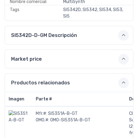
Nombre comercial:
MultiSynth
Tags
SI5342D, SI5342, SI534, SI53,
SI5
SI5342D-D-GM Descripción
Market price
Productos relacionados
Imagen
Parte #
Des
Mfr.#:
SI5351A-B-GT
Cloc
OMO.#:
OMO-SI5351A-B-GT
Supp
I2C 
freq