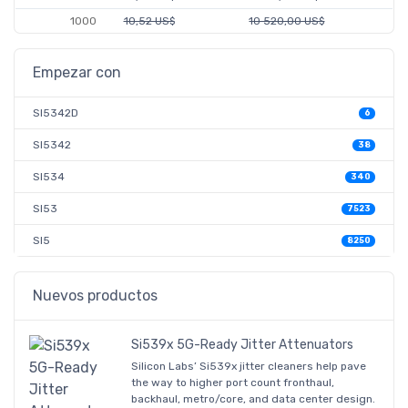
1000
10,52 US$
10 520,00 US$
Empezar con
SI5342D
6
SI5342
38
SI534
340
SI53
7523
SI5
8250
Nuevos productos
Si539x 5G-Ready Jitter Attenuators
Silicon Labs’ Si539x jitter cleaners help pave
the way to higher port count fronthaul,
backhaul, metro/core, and data center design.