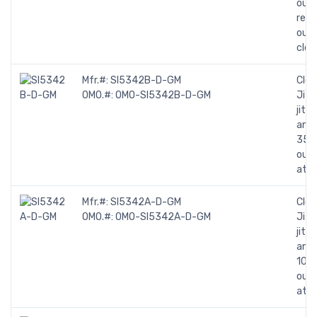
outp
refe
out
cloc
Mfr.#:
SI5342B-D-GM
Cloc
OMO.#:
OMO-SI5342B-D-GM
Jitt
jitt
any 
350 
outp
att
Mfr.#:
SI5342A-D-GM
Cloc
OMO.#:
OMO-SI5342A-D-GM
Jitt
jitt
any 
1028
outp
att