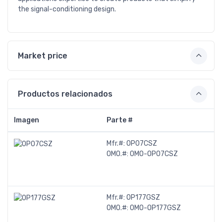
the signal-conditioning design.
Market price
Productos relacionados
Imagen
Parte #
Mfr.#:
OP07CSZ
OMO.#:
OMO-OP07CSZ
Mfr.#:
OP177GSZ
OMO.#:
OMO-OP177GSZ