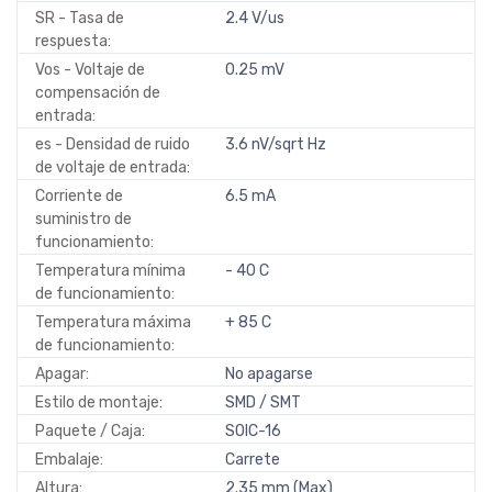
SR - Tasa de
2.4 V/us
respuesta:
Vos - Voltaje de
0.25 mV
compensación de
entrada:
es - Densidad de ruido
3.6 nV/sqrt Hz
de voltaje de entrada:
Corriente de
6.5 mA
suministro de
funcionamiento:
Temperatura mínima
- 40 C
de funcionamiento:
Temperatura máxima
+ 85 C
de funcionamiento:
Apagar:
No apagarse
Estilo de montaje:
SMD / SMT
Paquete / Caja:
SOIC-16
Embalaje:
Carrete
Altura:
2.35 mm (Max)