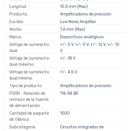
Longitud:
10.5 mm (Max)
Producto:
Amplificadores de precisión
Escribe:
Low Noise Amplifier
Ancho:
7.6 mm (Max)
Marca:
Dispositivos analógicos
Voltaje de suministro
+/- 5 V, +/- 9 V, +/- 12 V, +/- 15
dual:
V
Voltaje de suministro
+/- 18 V
dual máximo:
Voltaje de suministro
+/- 4.5 V
dual mínimo:
Tipo de producto:
Amplificadores de precisión
PSRR - Relación de
116.48 dB
rechazo de la fuente
de alimentación:
Cantidad de paquete
1000
de fábrica:
Subcategoría:
Circuitos integrados de