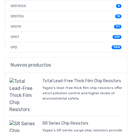
OP270GS
6
OP270G
12
OP270
37
OP27
229
OP2
1168
Nuevos productos
Total Lead-Free Thick Film Chip Resistors
Yageo's lead-free thick film chip resistors offer
strict pollution control and higher levels of
environmental safety.
SR Series Chip Resistors
Yageo's SR series surge chip resistors provide