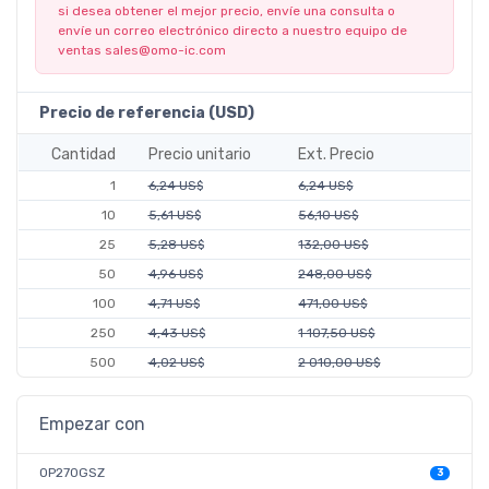
si desea obtener el mejor precio, envíe una consulta o
envíe un correo electrónico directo a nuestro equipo de
ventas
sales@omo-ic.com
Precio de referencia (USD)
Cantidad
Precio unitario
Ext. Precio
1
6,24 US$
6,24 US$
10
5,61 US$
56,10 US$
25
5,28 US$
132,00 US$
50
4,96 US$
248,00 US$
100
4,71 US$
471,00 US$
250
4,43 US$
1 107,50 US$
500
4,02 US$
2 010,00 US$
Empezar con
OP270GSZ
3