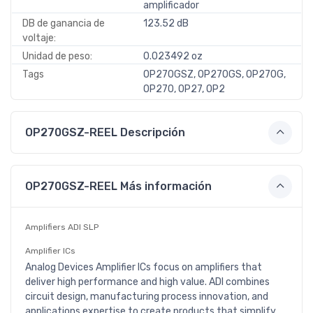
amplificador
DB de ganancia de
123.52 dB
voltaje:
Unidad de peso:
0.023492 oz
Tags
OP270GSZ, OP270GS, OP270G,
OP270, OP27, OP2
OP270GSZ-REEL Descripción
OP270GSZ-REEL Más información
Amplifiers ADI SLP
Amplifier ICs
Analog Devices Amplifier ICs focus on amplifiers that
deliver high performance and high value. ADI combines
circuit design, manufacturing process innovation, and
applications expertise to create products that simplify