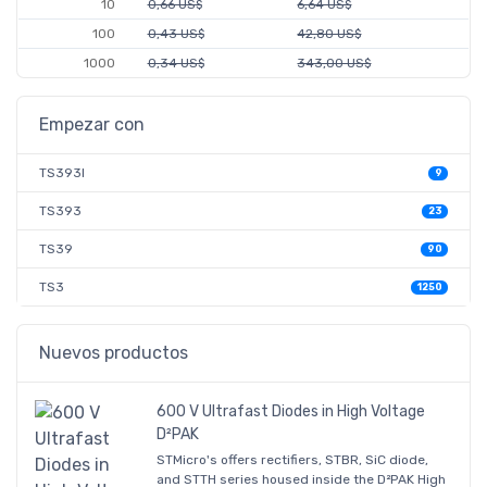
10
0,66 US$
6,64 US$
100
0,43 US$
42,80 US$
1000
0,34 US$
343,00 US$
Empezar con
TS393I
9
TS393
23
TS39
90
TS3
1250
Nuevos productos
600 V Ultrafast Diodes in High Voltage
D²PAK
STMicro's offers rectifiers, STBR, SiC diode,
and STTH series housed inside the D²PAK High