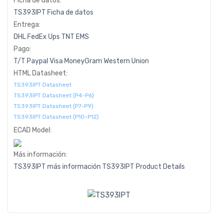
Ficha de datos:
TS393IPT Ficha de datos
Entrega:
DHL
FedEx
Ups
TNT
EMS
Pago:
T/T
Paypal
Visa
MoneyGram
Western
Union
HTML Datasheet:
TS393IPT Datasheet
TS393IPT Datasheet (P4-P6)
TS393IPT Datasheet (P7-P9)
TS393IPT Datasheet (P10-P12)
ECAD Model:
Más información:
TS393IPT más información
TS393IPT Product Details