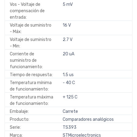
Vos - Voltaje de
5 mV
compensación de
entrada:
Voltaje de suministro
16 V
- Máx:
Voltaje de suministro
2.7 V
- Min:
Corriente de
20 uA
suministro de
funcionamiento:
Tiempo de respuesta:
1.5 us
Temperatura mínima
- 40 C
de funcionamiento:
Temperatura máxima
+ 125 C
de funcionamiento:
Embalaje:
Carrete
Producto:
Comparadores analógicos
Serie:
TS393
Marca:
STMicroelectronics