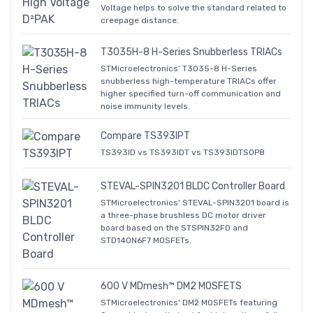
Voltage helps to solve the standard related to
creepage distance.
T3035H-8 H-Series Snubberless TRIACs
STMicroelectronics’ T3035-8 H-Series
snubberless high-temperature TRIACs offer
higher specified turn-off communication and
noise immunity levels.
Compare TS393IPT
TS393ID vs TS393IDT vs TS393IDTSOP8
STEVAL-SPIN3201 BLDC Controller Board
STMicroelectronics' STEVAL-SPIN3201 board is
a three-phase brushless DC motor driver
board based on the STSPIN32F0 and
STD140N6F7 MOSFETs.
600 V MDmesh™ DM2 MOSFETS
STMicroelectronics' DM2 MOSFETs featuring