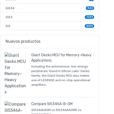
SI534
340
SI53
7523
SI5
8250
Nuevos productos
Giant Gecko MCU for Memory-Heavy
Applications
Including the autonomous, low-energy
peripherals found in Silicon Labs' Gecko
family, the Giant Gecko MCU also makes
use of LESENSE and on-chip operational
amplifiers.
Compare SI5346A-B-GM
SI5346AAGM vs SI5346AAGMR vs