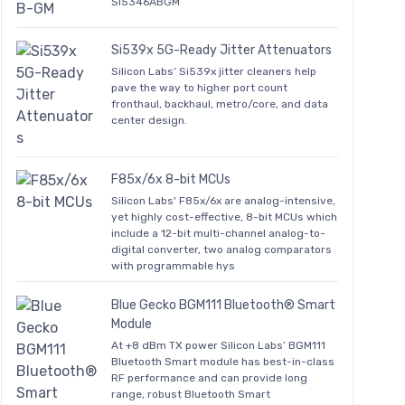
SI5346ABGM
Si539x 5G-Ready Jitter Attenuators
Silicon Labs’ Si539x jitter cleaners help
pave the way to higher port count
fronthaul, backhaul, metro/core, and data
center design.
F85x/6x 8-bit MCUs
Silicon Labs' F85x/6x are analog-intensive,
yet highly cost-effective, 8-bit MCUs which
include a 12-bit multi-channel analog-to-
digital converter, two analog comparators
with programmable hys
Blue Gecko BGM111 Bluetooth® Smart
Module
At +8 dBm TX power Silicon Labs’ BGM111
Bluetooth Smart module has best-in-class
RF performance and can provide long
range, robust Bluetooth Smart