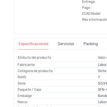
Entrega:
Pago:
ECAD Model:
Más información
Especificaciones
Servicios
Packing
Atributo del producto
Valor 
Fabricante:
Labora
Categoria de producto:
Sintet
RoHS:
Y
Serie:
Si53
Paquete / Caja:
QFN-
Embalaje:
Bande
Marca:
Labora