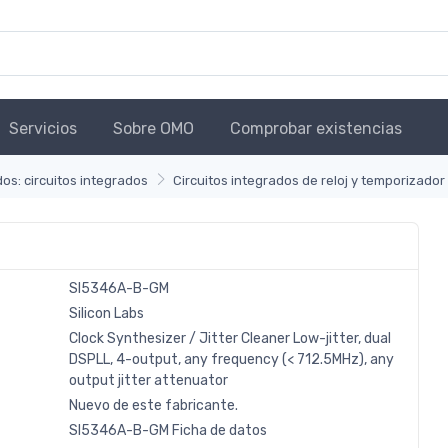
Servicios
Sobre OMO
Comprobar existencias
dos: circuitos integrados
Circuitos integrados de reloj y temporizador
SI5346A-B-GM
Silicon Labs
Clock Synthesizer / Jitter Cleaner Low-jitter, dual
DSPLL, 4-output, any frequency (< 712.5MHz), any
output jitter attenuator
Nuevo de este fabricante.
SI5346A-B-GM Ficha de datos