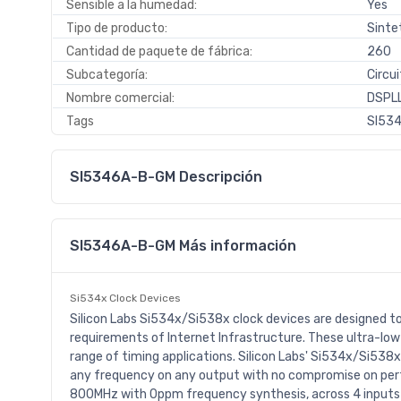
Sensible a la humedad:
Yes
Tipo de producto:
Sintet
Cantidad de paquete de fábrica:
260
Subcategoría:
Circu
Nombre comercial:
DSPL
Tags
SI534
SI5346A-B-GM Descripción
SI5346A-B-GM Más información
Si534x Clock Devices
Silicon Labs Si534x/Si538x clock devices are designed 
requirements of Internet Infrastructure. These ultra-low
range of timing applications. Silicon Labs' Si534x/Si538
any frequency on any output with no compromise on perf
800MHz with 0ppm frequency synthesis, across 4 inputs a