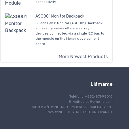
connectivity.
ASG001 Monitor Backpack
Silicon Labs' Monitor (ASG001) Backpack
accessory series offers an array of
devices connected via a single I2C bus to
the module on the Moray development
board.
More Newest Products
Llámame
Teléfono: +852-97998010
E-Mail:
sales@omo-ic.com
ROOM A 3/F WING TAT COMMERCIAL BUILDING 121-
125 WING LOK STREET SHEUNG WAN HK