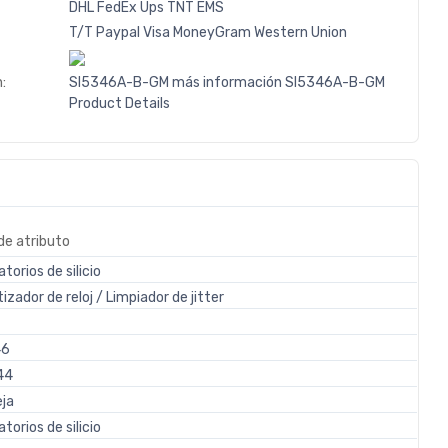
DHL
FedEx
Ups
TNT
EMS
T/T
Paypal
Visa
MoneyGram
Western
Union
:
SI5346A-B-GM más información
SI5346A-B-GM
Product Details
de atributo
torios de silicio
izador de reloj / Limpiador de jitter
46
44
ja
torios de silicio