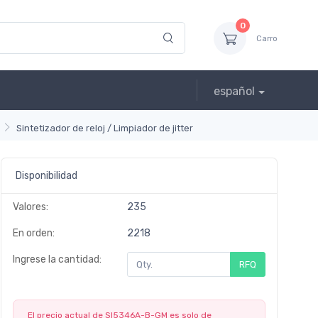
0
Carro
español
Sintetizador de reloj / Limpiador de jitter
Disponibilidad
Valores:
235
En orden:
2218
Ingrese la cantidad:
RFQ
El precio actual de SI5346A-B-GM es solo de