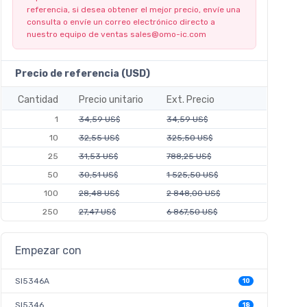
referencia, si desea obtener el mejor precio, envíe una
consulta o envíe un correo electrónico directo a
nuestro equipo de ventas
sales@omo-ic.com
Precio de referencia (USD)
Cantidad
Precio unitario
Ext. Precio
1
34,59 US$
34,59 US$
10
32,55 US$
325,50 US$
25
31,53 US$
788,25 US$
50
30,51 US$
1 525,50 US$
100
28,48 US$
2 848,00 US$
250
27,47 US$
6 867,50 US$
Empezar con
SI5346A
10
SI5346
18