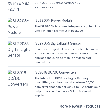
X9317WM8Z vs X9317WM8Z27 vs
X9317WM8Z27T1
ISL8203M Power Module
The ISL8203M is a complete power system in a
small 9 mm x 6.5 mm QFN package.
ISL29035 Digital Light Sensor
Features integrated noise reduction between
50 to 60 Hz and a resolution of 16-bit ADC for
applications such as mobile devices and
computers.
ISL8018 DC/DC Converters
The Intersil ISL8018 is a high efficiency,
monolithic, synchronous step-down DC/DC
converter that can deliver up to 8 A continuous
output current from a 2.7 V to 5.5 V input
supply.
More Newest Products