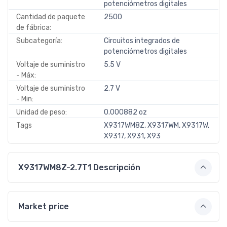
potenciómetros digitales
Cantidad de paquete
2500
de fábrica:
Subcategoría:
Circuitos integrados de
potenciómetros digitales
Voltaje de suministro
5.5 V
- Máx:
Voltaje de suministro
2.7 V
- Min:
Unidad de peso:
0.000882 oz
Tags
X9317WM8Z, X9317WM, X9317W,
X9317, X931, X93
X9317WM8Z-2.7T1 Descripción
Market price