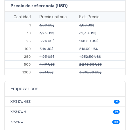
Precio de referencia (USD)
Cantidad
Precio unitario
Ext. Precio
1
6,89 US$
6,89 US$
10
6,23 US$
62,30 US$
25
5,94 US$
148,50 US$
100
5,16 US$
516,00 US$
250
4,93 US$
1 232,50 US$
500
4,49 US$
2 245,00 US$
1000
3,91 US$
3 910,00 US$
Empezar con
X9317WM8Z
4
X9317WM
16
X9317W
66