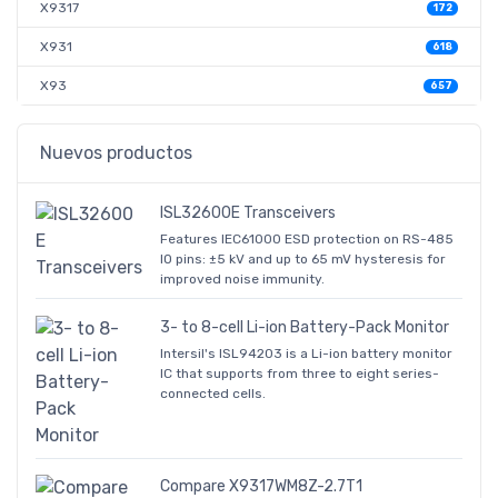
X9317
172
X931
618
X93
657
Nuevos productos
ISL32600E Transceivers
Features IEC61000 ESD protection on RS-485
IO pins: ±5 kV and up to 65 mV hysteresis for
improved noise immunity.
3- to 8-cell Li-ion Battery-Pack Monitor
Intersil's ISL94203 is a Li-ion battery monitor
IC that supports from three to eight series-
connected cells.
Compare X9317WM8Z-2.7T1