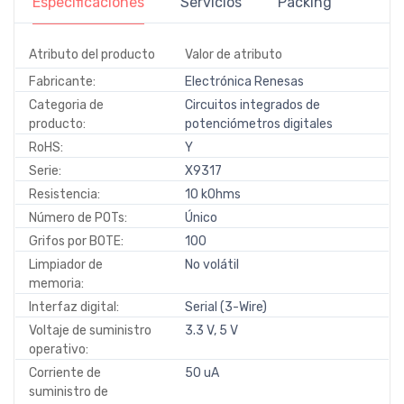
Especificaciones
Servicios
Packing
Atributo del producto
Valor de atributo
Fabricante:
Electrónica Renesas
Categoria de
Circuitos integrados de
producto:
potenciómetros digitales
RoHS:
Y
Serie:
X9317
Resistencia:
10 kOhms
Número de POTs:
Único
Grifos por BOTE:
100
Limpiador de
No volátil
memoria:
Interfaz digital:
Serial (3-Wire)
Voltaje de suministro
3.3 V, 5 V
operativo:
Corriente de
50 uA
suministro de