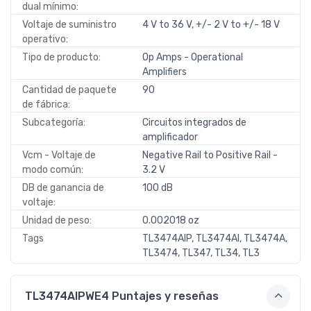
dual mínimo:
Voltaje de suministro
4 V to 36 V, +/- 2 V to +/- 18 V
operativo:
Tipo de producto:
Op Amps - Operational
Amplifiers
Cantidad de paquete
90
de fábrica:
Subcategoría:
Circuitos integrados de
amplificador
Vcm - Voltaje de
Negative Rail to Positive Rail -
modo común:
3.2 V
DB de ganancia de
100 dB
voltaje:
Unidad de peso:
0.002018 oz
Tags
TL3474AIP, TL3474AI, TL3474A,
TL3474, TL347, TL34, TL3
TL3474AIPWE4 Puntajes y reseñas