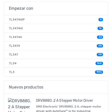
Empezar con
TL3474AIP
6
TL3474AI
16
TL3474A
32
TL3474
68
TL347
98
TL34
164
TL3
1195
Nuevos productos
DRV8880, 2 A Stepper Motor Driver
OMO Electronic’ DRV8880, 2 A, stepper motor
driver with AutoTune™ is for industrial