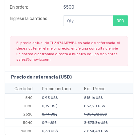
En orden:
5500
Ingrese la cantidad:
RFQ
El precio actual de TL3474AIPWE4 es solo de referencia, si
desea obtener el mejor precio, envíe una consulta o envíe
un correo electrónico directo a nuestro equipo de ventas
sales@omo-ic.com
Precio de referencia (USD)
Cantidad
Precio unitario
Ext. Precio
540
0,95 US$
515,16 US$
1080
0,79 US$
853,20 US$
2520
0,74 US$
1 854,72 US$
5040
0,71 US$
3 573,36 US$
10080
0,68 US$
6 864,48 US$