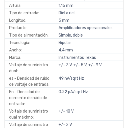
Altura:
1.15 mm
Tipo de entrada:
Riel a riel
Longitud:
5 mm
Producto:
Amplificadores operacionales
Tipo de alimentación:
Simple, doble
Tecnología:
Bipolar
Ancho:
4.4 mm
Marca:
Instrumentos Texas
Voltaje de suministro
+/- 3 V, +/- 5 V, +/- 9 V
dual:
es - Densidad de ruido
49 nV/sqrt Hz
de voltaje de entrada:
En - Densidad de
0.22 pA/sqrt Hz
corriente de ruido de
entrada:
Voltaje de suministro
+/- 18 V
dual máximo:
Voltaje de suministro
+/- 2 V