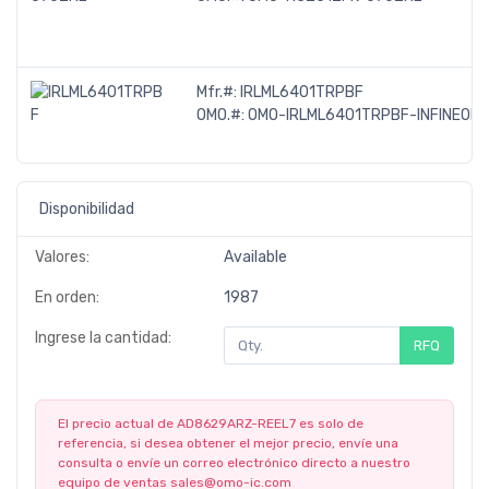
Mfr.#:
IRLML6401TRPBF
OMO.#:
OMO-IRLML6401TRPBF-INFINEON
Disponibilidad
Valores:
Available
En orden:
1987
Ingrese la cantidad:
RFQ
El precio actual de AD8629ARZ-REEL7 es solo de
referencia, si desea obtener el mejor precio, envíe una
consulta o envíe un correo electrónico directo a nuestro
equipo de ventas
sales@omo-ic.com