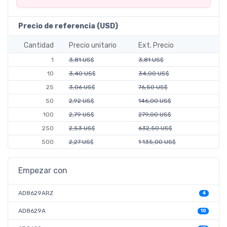
Precio de referencia (USD)
Cantidad
Precio unitario
Ext. Precio
1
3,81 US$
3,81 US$
10
3,40 US$
34,00 US$
25
3,06 US$
76,50 US$
50
2,92 US$
146,00 US$
100
2,79 US$
279,00 US$
250
2,53 US$
632,50 US$
500
2,27 US$
1 135,00 US$
Empezar con
AD8629ARZ
4
AD8629A
10