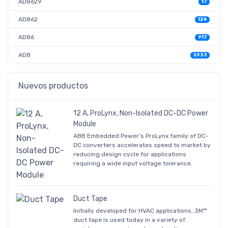
AD8629
17
AD862
124
AD86
917
AD8
5933
Nuevos productos
12 A, ProLynx, Non-Isolated DC-DC Power
Module
ABB Embedded Power's ProLynx family of DC-
DC converters accelerates speed to market by
reducing design cycle for applications
requiring a wide input voltage tolerance.
Duct Tape
Initially developed for HVAC applications, 3M™
duct tape is used today in a variety of