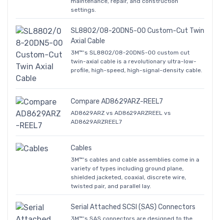
maintenance, repair, and construction
settings.
SL8802/08-20DN5-00 Custom-Cut Twin
Axial Cable
3M™'s SL8802/08-20DN5-00 custom cut
twin-axial cable is a revolutionary ultra-low-
profile, high-speed, high-signal-density cable.
Compare AD8629ARZ-REEL7
AD8629ARZ vs AD8629ARZREEL vs
AD8629ARZREEL7
Cables
3M™'s cables and cable assemblies come in a
variety of types including ground plane,
shielded jacketed, coaxial, discrete wire,
twisted pair, and parallel lay.
Serial Attached SCSI (SAS) Connectors
3M™'s SAS connectors are designed to the