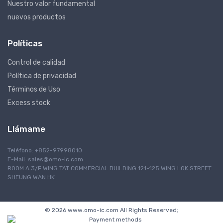
Nuestro valor fundamental
nuevos productos
Políticas
Control de calidad
Política de privacidad
Términos de Uso
Excess stock
Llámame
Teléfono: +852-97998010
E-Mail:
sales@omo-ic.com
ROOM A 3/F WING TAT COMMERCIAL BUILDING 121-125 WING LOK STREET
SHEUNG WAN HK
© 2026 www.omo-ic.com All Rights Reserved;