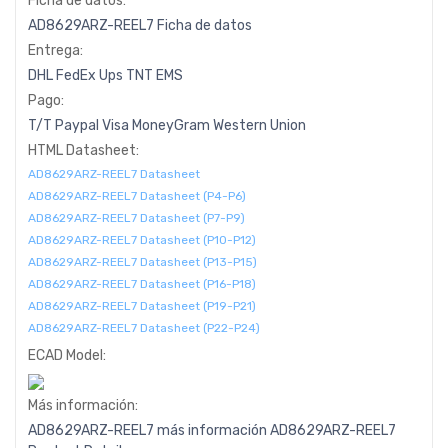
Ficha de datos:
AD8629ARZ-REEL7 Ficha de datos
Entrega:
DHL
FedEx
Ups
TNT
EMS
Pago:
T/T
Paypal
Visa
MoneyGram
Western
Union
HTML Datasheet:
AD8629ARZ-REEL7 Datasheet
AD8629ARZ-REEL7 Datasheet (P4-P6)
AD8629ARZ-REEL7 Datasheet (P7-P9)
AD8629ARZ-REEL7 Datasheet (P10-P12)
AD8629ARZ-REEL7 Datasheet (P13-P15)
AD8629ARZ-REEL7 Datasheet (P16-P18)
AD8629ARZ-REEL7 Datasheet (P19-P21)
AD8629ARZ-REEL7 Datasheet (P22-P24)
ECAD Model:
Más información:
AD8629ARZ-REEL7 más información
AD8629ARZ-REEL7