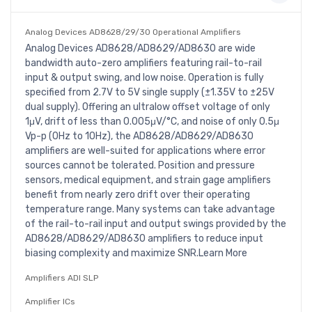
Analog Devices AD8628/29/30 Operational Amplifiers
Analog Devices AD8628/AD8629/AD8630 are wide
bandwidth auto-zero amplifiers featuring rail-to-rail
input & output swing, and low noise. Operation is fully
specified from 2.7V to 5V single supply (±1.35V to ±25V
dual supply). Offering an ultralow offset voltage of only
1μV, drift of less than 0.005μV/°C, and noise of only 0.5μ
Vp-p (0Hz to 10Hz), the AD8628/AD8629/AD8630
amplifiers are well-suited for applications where error
sources cannot be tolerated. Position and pressure
sensors, medical equipment, and strain gage amplifiers
benefit from nearly zero drift over their operating
temperature range. Many systems can take advantage
of the rail-to-rail input and output swings provided by the
AD8628/AD8629/AD8630 amplifiers to reduce input
biasing complexity and maximize SNR.Learn More
Amplifiers ADI SLP
Amplifier ICs