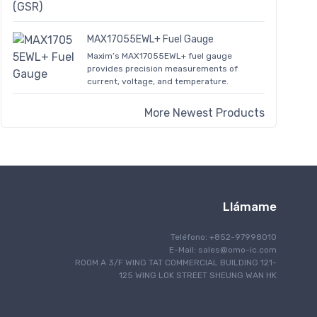
MAX17055EWL+ Fuel Gauge
Maxim’s MAX17055EWL+ fuel gauge
provides precision measurements of
current, voltage, and temperature.
More Newest Products
Llámame
Teléfono: +852-97998010
E-Mail:
sales@omo-ic.com
ROOM A 3/F WING TAT COMMERCIAL BUILDING 121-
125 WING LOK STREET SHEUNG WAN HK