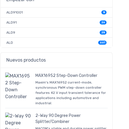
ALD91001
8
ALD91
26
ALD9
28
ALD
661
Nuevos productos
MAX16952 Step-Down Controller
Maxim's MAX16952 current-mode,
synchronous PWM step-down controller
features 42 V input transient tolerance for
applications including automotive and
industrial.
2-Way 90 Degree Power
Splitter/Combiner
MACOM's stable and durable power splitter