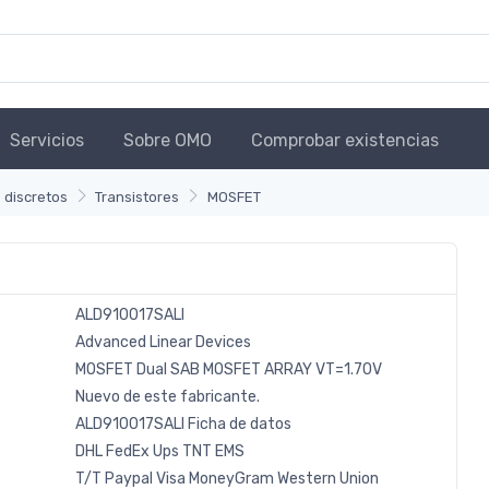
Servicios
Sobre OMO
Comprobar existencias
 discretos
Transistores
MOSFET
ALD910017SALI
Advanced Linear Devices
MOSFET Dual SAB MOSFET ARRAY VT=1.70V
Nuevo de este fabricante.
ALD910017SALI Ficha de datos
DHL
FedEx
Ups
TNT
EMS
T/T
Paypal
Visa
MoneyGram
Western
Union