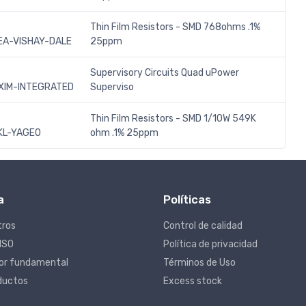
Thin Film Resistors - SMD 768ohms .1%
A-VISHAY-DALE
25ppm
Supervisory Circuits Quad uPower
XIM-INTEGRATED
Superviso
Thin Film Resistors - SMD 1/10W 549K
L-YAGEO
ohm .1% 25ppm
a
Políticas
tros
Control de calidad
 ISO
Política de privacidad
lor fundamental
Términos de Uso
ductos
Excess stock