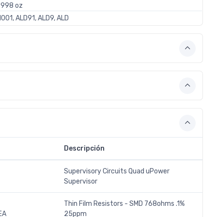
2998 oz
001, ALD91, ALD9, ALD
Descripción
Supervisory Circuits Quad uPower
Supervisor
Thin Film Resistors - SMD 768ohms .1%
EA
25ppm