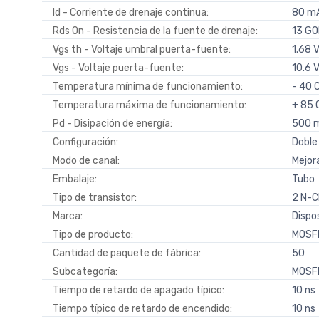
Id - Corriente de drenaje continua:
80 m
Rds On - Resistencia de la fuente de drenaje:
13 G
Vgs th - Voltaje umbral puerta-fuente:
1.68 
Vgs - Voltaje puerta-fuente:
10.6 
Temperatura mínima de funcionamiento:
- 40 
Temperatura máxima de funcionamiento:
+ 85 
Pd - Disipación de energía:
500 m
Configuración:
Doble
Modo de canal:
Mejor
Embalaje:
Tubo
Tipo de transistor:
2 N-C
Marca:
Dispo
Tipo de producto:
MOSF
Cantidad de paquete de fábrica:
50
Subcategoría:
MOSF
Tiempo de retardo de apagado típico:
10 ns
Tiempo típico de retardo de encendido:
10 ns