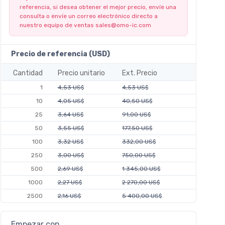
referencia, si desea obtener el mejor precio, envíe una
consulta o envíe un correo electrónico directo a
nuestro equipo de ventas
sales@omo-ic.com
Precio de referencia (USD)
Cantidad
Precio unitario
Ext. Precio
1
4,53 US$
4,53 US$
10
4,05 US$
40,50 US$
25
3,64 US$
91,00 US$
50
3,55 US$
177,50 US$
100
3,32 US$
332,00 US$
250
3,00 US$
750,00 US$
500
2,69 US$
1 345,00 US$
1000
2,27 US$
2 270,00 US$
2500
2,16 US$
5 400,00 US$
Empezar con