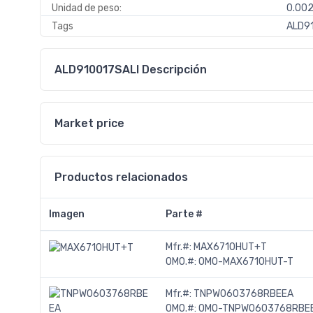
Unidad de peso:
0.00
Tags
ALD91
ALD910017SALI Descripción
Market price
Productos relacionados
Imagen
Parte #
Mfr.#:
MAX6710HUT+T
OMO.#:
OMO-MAX6710HUT-T
Mfr.#:
TNPW0603768RBEEA
OMO.#:
OMO-TNPW0603768RBE