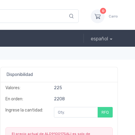
0
Carro
español
Disponibilidad
Valores:
225
En orden:
2208
Ingrese la cantidad:
RFQ
El precio actual de ALD910017SALI es solo de