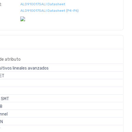
:
ALD910017SALI Datasheet
ALD910017SALI Datasheet (P4-P6)
de atributo
sitivos lineales avanzados
ET
/ SMT
-8
nnel
 N
V