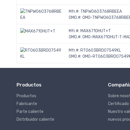
Mfr.#:
TNPW0603768RBEEA
OMO.#:
OMO-TNPW0603768RBEE
Mfr.#:
MAX6710HUT+T
OMO.#:
OMO-MAX6710HUT-T-MA
Mfr.#:
RT0603BRD07549KL
OMO.#:
OMO-RT0603BRD07549K
Productos
Compañí
Productos
Sobre noso
Fabricante
Certificado
Parte caliente
Nuestro va
Distribuidor caliente
nuevos pro