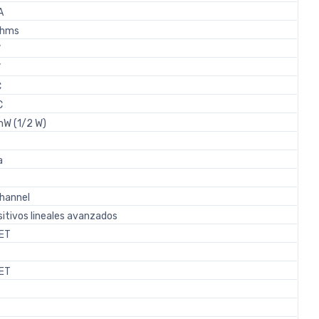
A
Ohms
V
V
C
C
W (1/2 W)
a
hannel
sitivos lineales avanzados
ET
ET