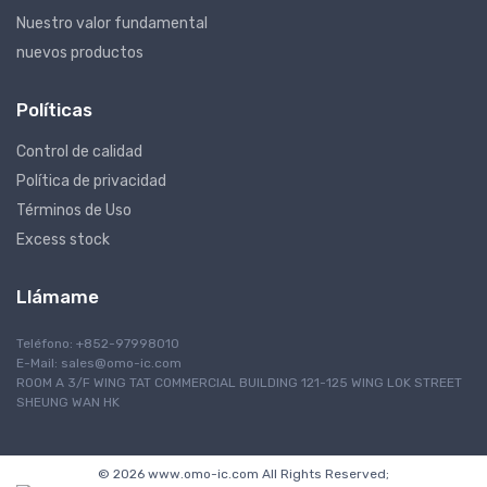
Nuestro valor fundamental
nuevos productos
Políticas
Control de calidad
Política de privacidad
Términos de Uso
Excess stock
Llámame
Teléfono: +852-97998010
E-Mail:
sales@omo-ic.com
ROOM A 3/F WING TAT COMMERCIAL BUILDING 121-125 WING LOK STREET
SHEUNG WAN HK
© 2026 www.omo-ic.com All Rights Reserved;