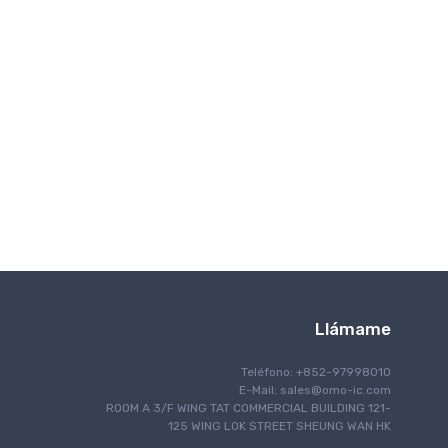
Interfaz
IoT Internet de las cosas
Encendiendo
Control del motor
Navegación
Comunicación óptica
Gestión de energía
Programación
Blindaje RF / EMI
La seguridad
Seguridad
Sintiendo
Llámame
Procesamiento de la señal
Computadora de placa única
Teléfono: +852-97998010
Manejo Térmico
E-Mail:
sales@omo-ic.com
ROOM A 3/F WING TAT COMMERCIAL BUILDING 121-
Gestión de temporización y reloj
125 WING LOK STREET SHEUNG WAN HK
Comunicación por cable