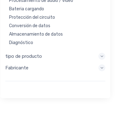
Procesamiento de audio / video
Bateria cargando
Protección del circuito
Conversión de datos
Almacenamiento de datos
Diagnóstico
Sistemas de visualización
tipo de producto
Procesamiento integrado
Fabricante
Recolección de energía
Almacen de energia
Herramienta de evaluación / desarrollo
Filtración
Propósito general
Interfaz humana
Imagen
Control industrial
Interconectar