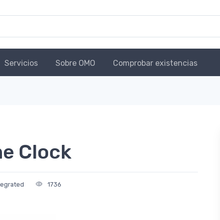
Servicios
Sobre OMO
Comprobar existencias
e Clock
tegrated
1736