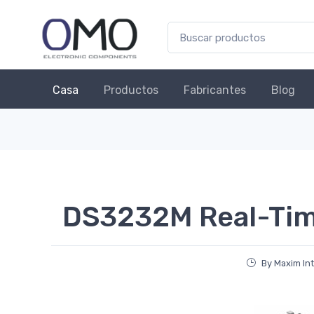
Casa
Productos
Fabricantes
Blog
DS3232M Real-Tim
By Maxim In