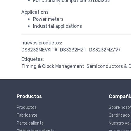
Functionally compatible to DS3232
Applications
Power meters
Industrial applications
nuevos productos:
DS3232MEVKIT#
DS3232MZ+
DS3232MZ/V+
Etiquetas:
Timing & Clock Management
Semiconductors & D
Productos
Compañí
Productos
Sobre noso
Fabricante
Certificado
Parte caliente
Nuestro va