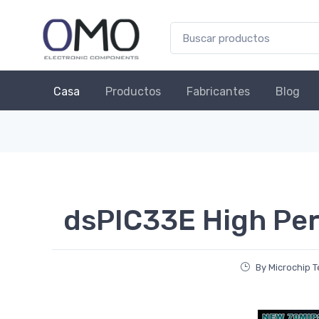
Casa
Productos
Fabricantes
Blog
dsPIC33E High Pe
By Microchip 