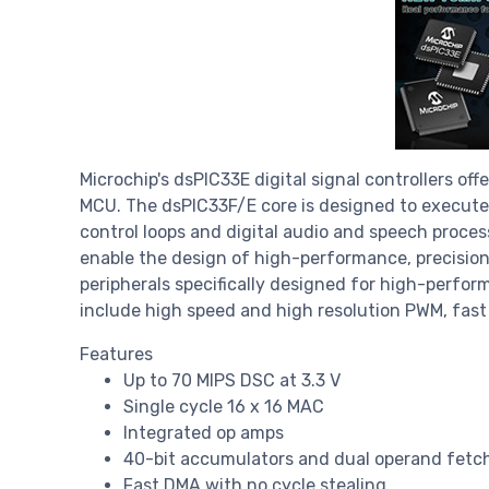
Microchip's dsPIC33E digital signal controllers of
MCU. The dsPIC33F/E core is designed to execute di
control loops and digital audio and speech proces
enable the design of high-performance, precision
peripherals specifically designed for high-perfor
include high speed and high resolution PWM, fas
Features
Up to 70 MIPS DSC at 3.3 V
Single cycle 16 x 16 MAC
Integrated op amps
40-bit accumulators and dual operand fetc
Fast DMA with no cycle stealing