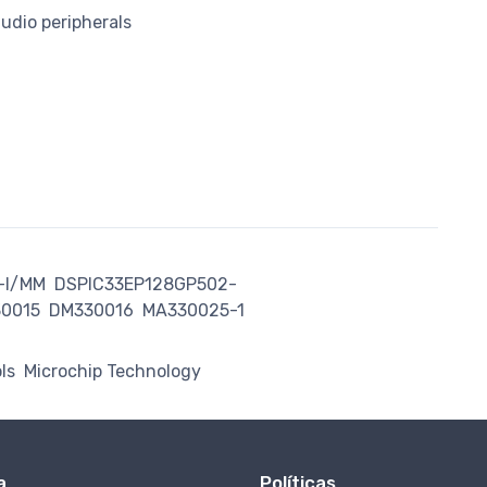
udio peripherals
-I/MM
DSPIC33EP128GP502-
0015
DM330016
MA330025-1
ls
Microchip Technology
a
Políticas