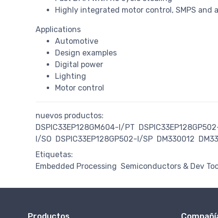
Highly integrated motor control, SMPS and a
Applications
Automotive
Design examples
Digital power
Lighting
Motor control
nuevos productos:
DSPIC33EP128GM604-I/PT
DSPIC33EP128GP502
I/SO
DSPIC33EP128GP502-I/SP
DM330012
DM33
Etiquetas:
Embedded Processing
Semiconductors & Dev Too
Productos
Compañí