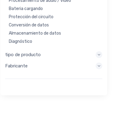
Procesamiento de audio / video
Bateria cargando
Protección del circuito
Conversión de datos
Almacenamiento de datos
Diagnóstico
Sistemas de visualización
tipo de producto
Procesamiento integrado
Fabricante
Recolección de energía
Almacen de energia
Herramienta de evaluación / desarrollo
Filtración
Propósito general
Interfaz humana
Imagen
Control industrial
Interconectar