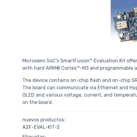
Microsemi SoC's SmartFusion™ Evaluation Kit offer
with hard ARM® Cortex™-M3 and programmable a
The device contains on-chip flash and on-chip SR
The board can communicate via Ethernet and Hype
OLED and various voltage, current, and temperat
on the board.
nuevos productos:
A2F-EVAL-KIT-2
Etiquetas: