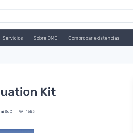
Servicios
Sobre OMO
Comprobar existencias
uation Kit
mi SoC
1653