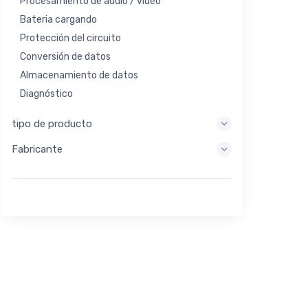
Procesamiento de audio / video
Bateria cargando
Protección del circuito
Conversión de datos
Almacenamiento de datos
Diagnóstico
Sistemas de visualización
tipo de producto
Procesamiento integrado
Fabricante
Recolección de energía
Almacen de energia
Herramienta de evaluación / desarrollo
Filtración
Propósito general
Interfaz humana
Imagen
Control industrial
Interconectar