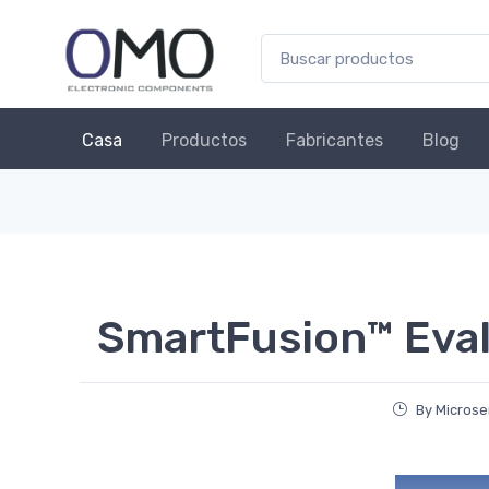
Casa
Productos
Fabricantes
Blog
SmartFusion™ Eval
By Microse