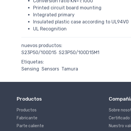
Conversion ratio KN=1:1000
Printed circuit board mounting
Integrated primary
Insulated plastic case according to UL94V0
UL Recognition
nuevos productos:
S23P50/100D15
S23P50/100D15M1
Etiquetas:
Sensing
Sensors
Tamura
Productos
Compañí
Productos
Sobre noso
Fabricante
Certificado
Parte caliente
Nuestro va