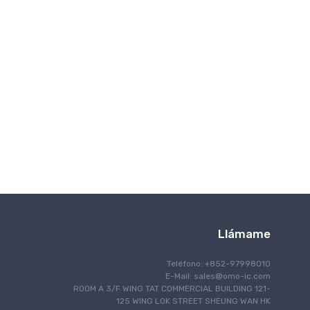
Interfaz
IoT Internet de las cosas
Encendiendo
Control del motor
Navegación
Comunicación óptica
Gestión de energía
Programación
Blindaje RF / EMI
La seguridad
Seguridad
Sintiendo
Procesamiento de la señal
Llámame
Computadora de placa única
Teléfono: +852-97998010
Manejo Térmico
E-Mail:
sales@omo-ic.com
Gestión de temporización y reloj
ROOM A 3/F WING TAT COMMERCIAL BUILDING 121-
125 WING LOK STREET SHEUNG WAN HK
Comunicación por cable