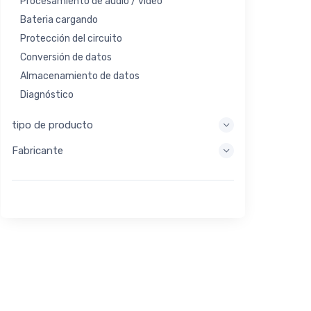
Procesamiento de audio / video
Bateria cargando
Protección del circuito
Conversión de datos
Almacenamiento de datos
Diagnóstico
Sistemas de visualización
tipo de producto
Procesamiento integrado
Fabricante
Recolección de energía
Almacen de energia
Herramienta de evaluación / desarrollo
Filtración
Propósito general
Interfaz humana
Imagen
Control industrial
Interconectar