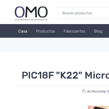
Casa
Productos
Fabricantes
Blog
PIC18F "K22" Micr
By Microchip 