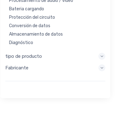
Procesamiento de audio / video
Bateria cargando
Protección del circuito
Conversión de datos
Almacenamiento de datos
Diagnóstico
Sistemas de visualización
tipo de producto
Procesamiento integrado
Fabricante
Recolección de energía
Almacen de energia
Herramienta de evaluación / desarrollo
Filtración
Propósito general
Interfaz humana
Imagen
Control industrial
Interconectar