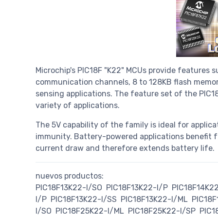
Microchip's PIC18F "K22" MCUs provide features s
communication channels, 8 to 128KB flash memory
sensing applications. The feature set of the PIC1
variety of applications.
The 5V capability of the family is ideal for applic
immunity. Battery-powered applications benefit
current draw and therefore extends battery life.
nuevos productos:
PIC18F13K22-I/SO
PIC18F13K22-I/P
PIC18F14K2
I/P
PIC18F13K22-I/SS
PIC18F13K22-I/ML
PIC18F
I/SO
PIC18F25K22-I/ML
PIC18F25K22-I/SP
PIC1