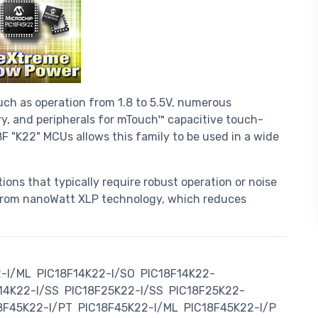
uch as operation from 1.8 to 5.5V, numerous
, and peripherals for mTouch™ capacitive touch-
8F "K22" MCUs allows this family to be used in a wide
ations that typically require robust operation or noise
 from nanoWatt XLP technology, which reduces
2-I/ML
PIC18F14K22-I/SO
PIC18F14K22-
14K22-I/SS
PIC18F25K22-I/SS
PIC18F25K22-
8F45K22-I/PT
PIC18F45K22-I/ML
PIC18F45K22-I/P