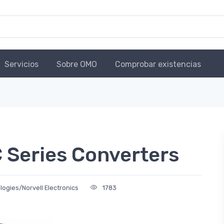
Servicios
Sobre OMO
Comprobar existencias
 Series Converters
gies/Norvell Electronics
1783