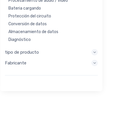
Procesamiento de audio / video
Bateria cargando
Protección del circuito
Conversión de datos
Almacenamiento de datos
Diagnóstico
Sistemas de visualización
tipo de producto
Procesamiento integrado
Fabricante
Recolección de energía
Almacen de energia
Herramienta de evaluación / desarrollo
Filtración
Propósito general
Interfaz humana
Imagen
Control industrial
Interconectar