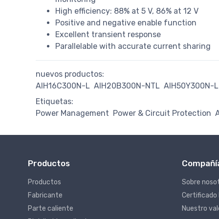
High efficiency: 88% at 5 V, 86% at 12 V
Positive and negative enable function
Excellent transient response
Parallelable with accurate current sharing
nuevos productos:
AIH16C300N-L
AIH20B300N-NTL
AIH50Y300N-L
Etiquetas:
Power Management
Power & Circuit Protection
Productos
Compañí
Productos
Sobre noso
Fabricante
Certificado
Parte caliente
Nuestro va