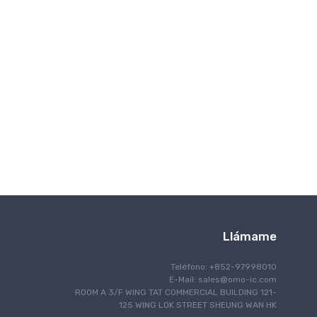
Interfaz
IoT Internet de las cosas
Encendiendo
Control del motor
Navegación
Comunicación óptica
Gestión de energía
Programación
Blindaje RF / EMI
La seguridad
Seguridad
Sintiendo
Llámame
Procesamiento de la señal
Computadora de placa única
Teléfono: +852-97998010
Manejo Térmico
E-Mail:
sales@omo-ic.com
ROOM A 3/F WING TAT COMMERCIAL BUILDING 121-
Gestión de temporización y reloj
125 WING LOK STREET SHEUNG WAN HK
Comunicación por cable